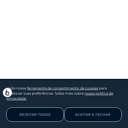
Visite nossa
ferramenta de consentimento de cookies
para
Acessibilidade
gerenciar suas preferências. Saiba mais sobre
nossa política de
privacidade
REJEITAR TODOS
ACEITAR E FECHAR