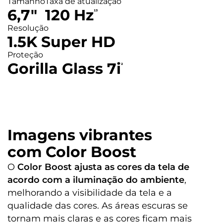
Tamanho
Taxa de atualização
5200 mAh
6,7″
120 Hz
¹³
Resolução
Tipo de carregador:
1.5K Super HD
TurboPower™ 33 W
Proteção
Sensores
Gorilla Glass 7i
²
Acelerômetro
Proximidade
Luz Ambiente
Giroscópio
Imagens vibrantes
Bússola
Desbloqueio Facial
com Color Boost
Impressão Digital na tela
O
Color Boost ajusta as cores da tela de
Design
acordo com a iluminação do ambiente
,
melhorando a visibilidade da tela e a
Peso
qualidade das cores. As áreas escuras se
185 g
tornam mais claras e as cores ficam mais