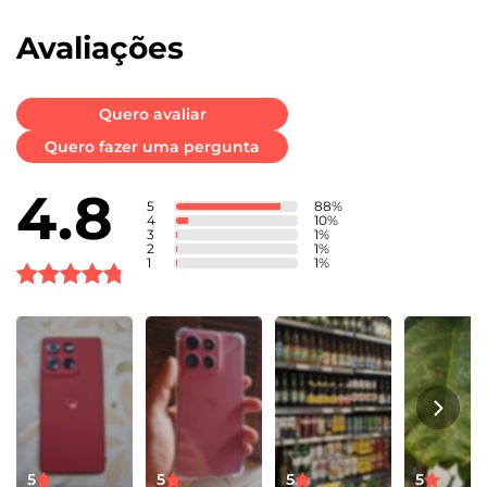
econômica para quem busca qualidade e conveniência.
Avaliações
Quero avaliar
Quero fazer uma pergunta
4.8
5
88
%
4
10
%
3
1
%
2
1
%
1
1
%
5
5
5
5