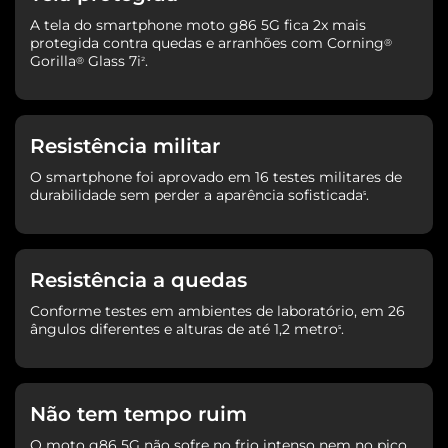
A tela do smartphone moto g86 5G fica 2x mais
protegida contra quedas e arranhões com Corning
®
Gorilla
Glass 7i
.
®
²
Resistência militar
O smartphone foi aprovado em 16 testes militares de
durabilidade sem perder a aparência sofisticada
.
⁵
Resistência a quedas
Conforme testes em ambientes de laboratório, em 26
ângulos diferentes e alturas de até 1,2 metro
.
⁵
Não tem tempo ruim
O moto g86 5G não sofre no frio intenso nem no pico