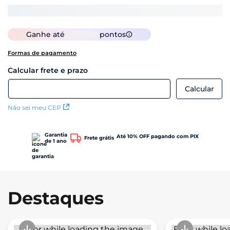
Ganhe até
pontos
Formas de pagamento
Não sei meu CEP
Garantia
Até 10% OFF pagando com PIX
Frete grátis
de 1 ano
Destaques