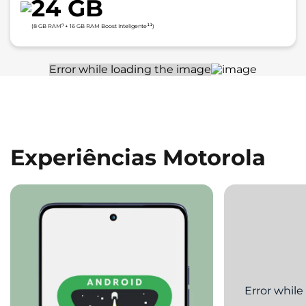
24 GB
⁹
¹¹
(8 GB RAM
+ 16 GB RAM Boost Inteligente
)
Experiências Motorola