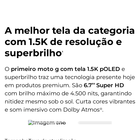
Sistema Operacional
Android 15
Memória RAM
A melhor tela da categoria
8GB RAM + 16GB RAM Boost*
com 1.5K de resolução e
Armazenamento
superbrilho
¹
Armazenamento Total: 256 GB
Armazenamento Disponível: 235 GB
O
primeiro moto g com tela 1.5K pOLED
e
Tela
superbrilho traz uma tecnologia presente hoje
em produtos premium. São
6.7’’ Super HD
com brilho máximo de 4.500 nits, garantindo
Informação de tela
Tela de 6,7" 1.5K (1220 X 2712) | HDR10+ | pOLED | 120 Hz |
nitidez mesmo sob o sol. Curta cores vibrantes
4500 Nits
e som imersivo com Dolby Atmos
.
®
Bateria
Tamanho da bateria