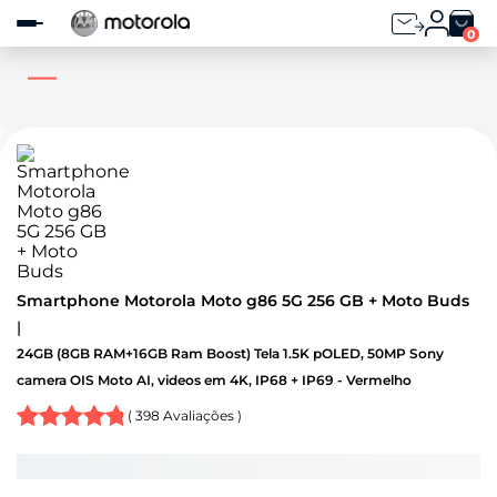
Observação:
este
0
site
inclui
um
sistema
de
acessibilidade.
Smartphone Motorola Moto g86 5G 256 GB + Moto Buds
24GB (8GB RAM+16GB Ram Boost) Tela 1.5K pOLED, 50MP Sony
camera OIS Moto AI, videos em 4K, IP68 + IP69 - Vermelho
(
398
Avaliações )