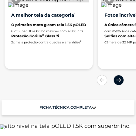
A melhor tela da categoria
¹
Fotos incrív
O primeiro moto g com tela 1.5K pOLED
A única câmera 
6.7" Super HD e brilho máximo com 4.500 nits
com
moto ai
da cat
®
Proteção Gorilla
Glass 7i
Selfies com alta
²
2x mais proteção contra quedas e arranhões
Câmera de 32 MP pa
Feito pra quem sente a
música de verdade
FICHA TÉCNICA COMPLETA
Com essa combinação, você sente a música
em cada detalhe
: som envolvente e visual de
Performance
alto nível na tela pOLED 1.5K com superbrilho.