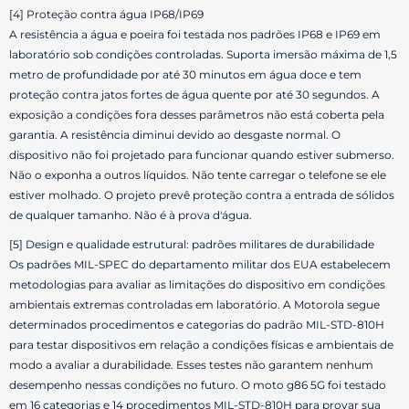
[4] Proteção contra água IP68/IP69
A resistência a água e poeira foi testada nos padrões IP68 e IP69 em
laboratório sob condições controladas. Suporta imersão máxima de 1,5
metro de profundidade por até 30 minutos em água doce e tem
proteção contra jatos fortes de água quente por até 30 segundos. A
exposição a condições fora desses parâmetros não está coberta pela
garantia. A resistência diminui devido ao desgaste normal. O
dispositivo não foi projetado para funcionar quando estiver submerso.
Não o exponha a outros líquidos. Não tente carregar o telefone se ele
estiver molhado. O projeto prevê proteção contra a entrada de sólidos
de qualquer tamanho. Não é à prova d'água.
[5] Design e qualidade estrutural: padrões militares de durabilidade
Os padrões MIL-SPEC do departamento militar dos EUA estabelecem
metodologias para avaliar as limitações do dispositivo em condições
ambientais extremas controladas em laboratório. A Motorola segue
determinados procedimentos e categorias do padrão MIL-STD-810H
para testar dispositivos em relação a condições físicas e ambientais de
modo a avaliar a durabilidade. Esses testes não garantem nenhum
desempenho nessas condições no futuro. O moto g86 5G foi testado
em 16 categorias e 14 procedimentos MIL-STD-810H para provar sua