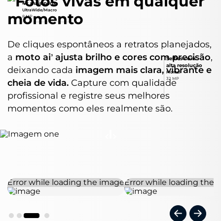
Fotos vivas em qualquer
4x mais perto
UltraWide/Macro
momento
01 Telefone
8 MP
01 Moto Buds
01 Kit de manuais
De cliques espontâneos a retratos planejados,
01 Cabo USB-A / USB-C
01 Carregador Turbo Power™ 33 W
a
moto ai
ajusta brilho e cores com precisão
,
³
Selfies com
01 Ferramenta de remoção do chip
alta resolução
deixando cada
imagem mais clara, vibrante e
Frontal
32 MP
cheia de vida.
Capture com qualidade
Garantia/Meses
profissional e registre seus melhores
12
momentos como eles realmente são.