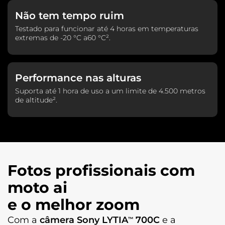
Não tem tempo ruim
Entradas
Testado para funcionar até 4 horas em temperaturas
USB-C
extremas de -20 °C a60 °C².
Câmera
Performance nas alturas
Câmera Traseira
Suporta até 1 hora de uso a um limite de 4.500 metros
Câmera Principal: Sensor Sony - LYTIA™ 700C 50 MP| Lente
de altitude².
84°
| Abertura f/1,8 | OIS | Ultra Pixel
Câmera wide/Macro : 13 MP | Lente 120° |Abertura f/2,0
Câmera teleobjetiva : 10 MP | Lente 33° |Abertura f/2,0 | 3x |
OIS
Sensor auxiliar da câmera : De luz multiespectral 3 em 1
Fotos profissionais com
Zoom Digital: 10x
Zoom Óptico: 3x
moto ai
Zoom Combinado: 30x
Flash: Sim | LED
e o melhor zoom
Foco | Quad PDAF
Resolução de Gravação de Video: Ultra HD 4K (30 fps) | Full
Com a
câmera Sony LYTIA
700C
e a
™