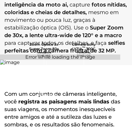
HD (60 fps)
inteligência da moto ai,
capture
fotos nítidas,
Recursos de Câmera: Estabilização Horizontal | Night Vision
coloridas e cheias de detalhes,
mesmo em
| Câmera Lenta | Adobe Scanner
| Audio Zoom| Cabine de Fotos | Lente Tilt-shift | Captura
movimento ou pouca luz, graças à
Dupla (Video) | Google Fotos*
estabilização óptica (OIS). Use o
Super Zoom
de 30x, a lente ultra-wide de 120° e a macro
Câmera Frontal
para capturar todos os detalhes, e faça
selfies
Zoom Óptico 3x
Câmera Sony
Câmera Principal Frontal: 32 MP| Lente 80,5° | Abertura f/2,4
™
Super Zoom 30x
LYTIA
700C
perfeitas com a câmera frontal de 32 MP.
Captura de vídeo: Ultra HD 4K (30 fps) | Full HD (60 fps)
Teleobjetiva
PRINCIPAL
10 MP | OIS
50 MP | OIS
Conectividade
Bandas
120º de abertura
2G - GSM 850/900/1800/1900 MHz 3G - WCDMA
4x mais perto
Com um conjunto de câmeras inteligente,
850/900/1700/1900/2100 MHz 4G - LTE B1 /B2 /B3 /B4 /B5 /B7
Ultra-wide | Macro
13 MP
/B8 /B12 /B13 /B17 /B18 /B19 /B20 /B25 /B26 /B28 /B38 /B39
você
registra as paisagens mais lindas
das
/B40 /B41 /B42 /B43 /B66 5G - (SA | NSA | DSS) NR n1 /n2 /n3
suas viagens, os momentos inesquecíveis
/n5 /n7 /n8 /n20 /n26 /n28 /n38 /n40 /n41 /n66 /n75 /n77 /n78
entre amigos e até a sutileza das luzes e
sombras, e os resultados são fenomenais.
NFC
Sim