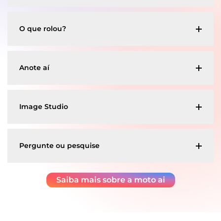
O que rolou?
Anote aí
Image Studio
Pergunte ou pesquise
¹⁶
Saiba mais sobre a moto ai
⁸
⁸