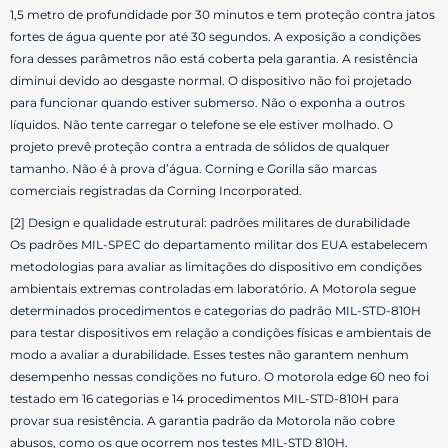
1,5 metro de profundidade por 30 minutos e tem proteção contra jatos
fortes de água quente por até 30 segundos. A exposição a condições
fora desses parâmetros não está coberta pela garantia. A resistência
diminui devido ao desgaste normal. O dispositivo não foi projetado
para funcionar quando estiver submerso. Não o exponha a outros
líquidos. Não tente carregar o telefone se ele estiver molhado. O
projeto prevê proteção contra a entrada de sólidos de qualquer
tamanho. Não é à prova d’água. Corning e Gorilla são marcas
comerciais registradas da Corning Incorporated.
[2] Design e qualidade estrutural: padrões militares de durabilidade
Os padrões MIL-SPEC do departamento militar dos EUA estabelecem
metodologias para avaliar as limitações do dispositivo em condições
ambientais extremas controladas em laboratório. A Motorola segue
determinados procedimentos e categorias do padrão MIL-STD-810H
para testar dispositivos em relação a condições físicas e ambientais de
modo a avaliar a durabilidade. Esses testes não garantem nenhum
desempenho nessas condições no futuro. O motorola edge 60 neo foi
testado em 16 categorias e 14 procedimentos MIL-STD-810H para
provar sua resistência. A garantia padrão da Motorola não cobre
abusos, como os que ocorrem nos testes MIL-STD 810H.