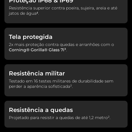
Proteção IP68 & IP69
Resistência superior contra poeira, sujeira, areia e até
Sensores
jatos de água⁴.
Acelerômetro
Proximidade
Tela protegida
Luz Ambiente
2x mais proteção contra quedas e arranhões com o
Giroscópio
Corning® Gorilla® Glass 7i³
.
Bússola
Impressão Digital na tela
Desbloqueio Facial
Resistência militar
Design
Testado em 16 testes militares de durabilidade sem
perder a aparência sofisticada².
Peso
174.5g
Resistência a quedas
Dimensões
Projetado para resistir a quedas de até 1,2 metro².
Altura (mm): 154,1
Largura (mm): 71,24
Profundidade (mm): 8,09