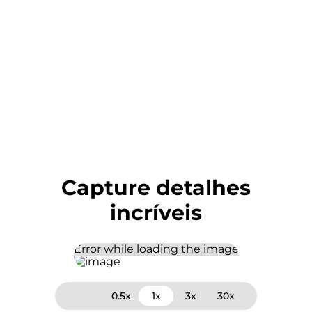
Conteúdo da Caixa
01 Telefone
01 manual
01 Cabo USB-C / USB-C
01 Carregador Turbo Power ™ 68 W
01 Ferramenta de remoção do chip
Garantia/Meses
12
Capture detalhes
incríveis
0.5x
1x
3x
30x