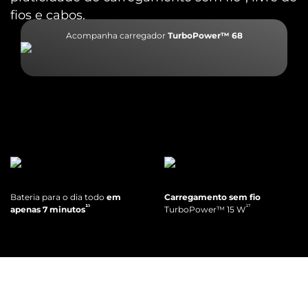
fios e cabos.
Acompanha carregador
TurboPower™ 68
Bateria para o dia todo
em
Carregamento sem fio
¹⁵
¹⁷
apenas 7 minutos
TurboPower™ 15 W