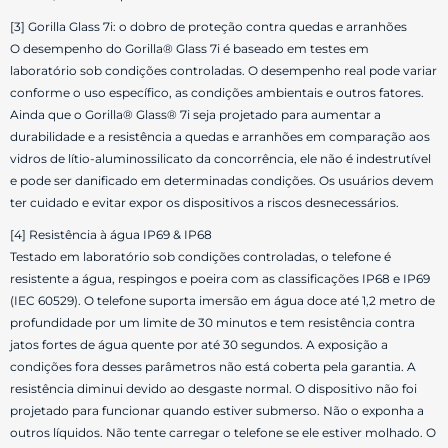
[3] Gorilla Glass 7i: o dobro de proteção contra quedas e arranhões
O desempenho do Gorilla® Glass 7i é baseado em testes em
laboratório sob condições controladas. O desempenho real pode variar
conforme o uso específico, as condições ambientais e outros fatores.
Ainda que o Gorilla® Glass® 7i seja projetado para aumentar a
durabilidade e a resistência a quedas e arranhões em comparação aos
vidros de lítio-aluminossilicato da concorrência, ele não é indestrutível
e pode ser danificado em determinadas condições. Os usuários devem
ter cuidado e evitar expor os dispositivos a riscos desnecessários.
[4] Resistência à água IP69 & IP68
Testado em laboratório sob condições controladas, o telefone é
resistente a água, respingos e poeira com as classificações IP68 e IP69
(IEC 60529). O telefone suporta imersão em água doce até 1,2 metro de
profundidade por um limite de 30 minutos e tem resistência contra
jatos fortes de água quente por até 30 segundos. A exposição a
condições fora desses parâmetros não está coberta pela garantia. A
resistência diminui devido ao desgaste normal. O dispositivo não foi
projetado para funcionar quando estiver submerso. Não o exponha a
outros líquidos. Não tente carregar o telefone se ele estiver molhado. O