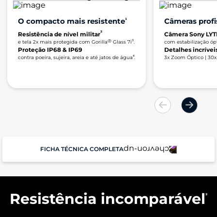
O compacto mais resistente
¹
Câmeras profi
²
Resistência de nível militar
Câmera Sony LYT
®
³
e tela 2x mais protegida com Gorilla
Glass 7i
.
com estabilização ó
Proteção IP68 & IP69
Detalhes incríve
⁴
contra poeira, sujeira, areia e até jatos de água
.
3x Zoom Óptico | 30
FICHA TÉCNICA COMPLETA
Performance
Resistência incomparável
²
Sistema Operacional
Android 15