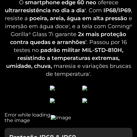
O
smartphone edge 60 neo
oferece
ultrarresistência no dia a dia
. Com
IP68/IP69
,
²
Processador
resiste a
poeira, areia, água em alta pressão
e
Dimensity 7400 (2,6 GHz Octa core) | ARM Mali-G615 MC2
imersão em água doce
, e a tela com Corning
⁴
®
Memória RAM
Gorilla
Glass 7i garante
2x mais proteção
®
12GB RAM + 12GB RAM Boost*
contra quedas e arranhões
. Passou por 16
³
testes no
padrão militar MIL-STD-810H,
Tela
resistindo a temperaturas extremas,
umidade, chuva,
maresia e variações bruscas
Informação de tela
de temperatura
.
²
Tela 6,4” 1.5K (1200 x 2670) | HDR10+ | 120 Hz | pOLED
Bateria
Tamanho da bateria
5000 mAh
Tipo de carregador:
TurboPower™ 68 W