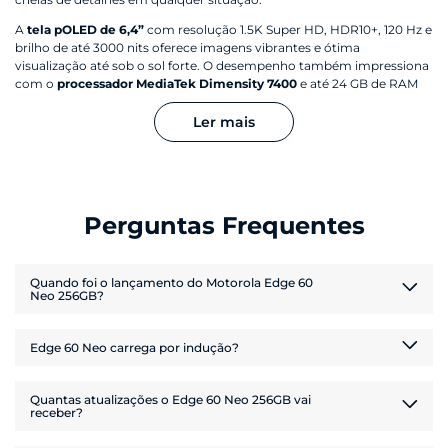
A
tela pOLED de 6,4”
com resolução 1.5K Super HD, HDR10+, 120 Hz e
brilho de até 3000 nits oferece imagens vibrantes e ótima
visualização até sob o sol forte. O desempenho também impressiona
com o
processador MediaTek Dimensity 7400
e até 24 GB de RAM
com RAM Boost Inteligente.
Ler mais
Além da performance, o
Edge 60 Neo
traz bateria de 5000 mAh com
carregamento TurboPower™ 68 W e carregamento sem fio,
garantindo mais tempo longe da tomada.
O
smartphone Motorola
ainda conta com resistência IP68/IP69,
proteção Corning® Gorilla® Glass 7i, som estéreo Dolby Atmos®,
Perguntas Frequentes
Android 15 e atualizações garantidas de sistema e segurança para
maior durabilidade no dia a dia.
Quando foi o lançamento do Motorola Edge 60
Neo 256GB?
O
celular Motorola Edge 60 Neo 256GB
foi lançado em outubro de
Edge 60 Neo carrega por indução?
2025.
Não, o
celular Motorola Edge 60 Neo 256GB
não tem essa
Quantas atualizações o Edge 60 Neo 256GB vai
tecnologia.
receber?