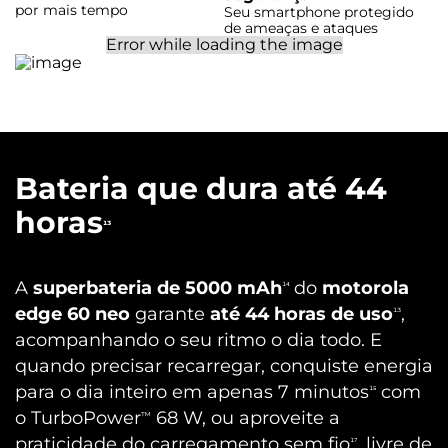
por mais tempo
Seu smartphone protegido
de ameaças e ataques
Bateria que dura até 44
horas
¹³
A
superbateria de 5000 mAh
do
motorola
¹⁴
edge 60 neo
garante
até 44 horas de uso
,
¹³
acompanhando o seu ritmo o dia todo. E
quando precisar recarregar, conquiste energia
para o dia inteiro em apenas 7 minutos
com
¹⁵
o TurboPower
68 W, ou aproveite a
™
praticidade do carregamento sem fio
, livre de
¹⁷