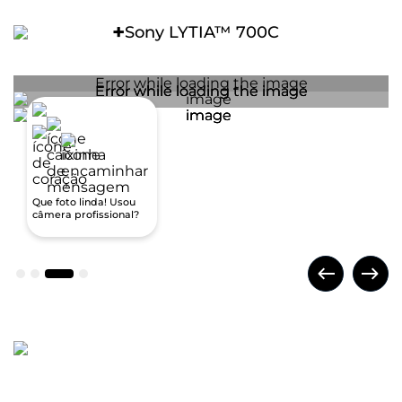
+
Sony LYTIA™ 700C
Cartão SIM
Nano SIM (4FF) | e-SIM / Entrada 1: Chip 1
Wi-fi
802.11 a/b/g/n/ac/ax/Wi-Fi 6E | 2,4 GHz, 5 GHz e 6 GHz
Bluetooth
Bluetooth® 5.4
Que foto linda! Usou
câmera profissional?
Radio FM:
Não
Serviços de Localização
GPS, Glonass, Galileo, Beidou, QZSS
Certificado de homologação Anatel
03428-25-00330