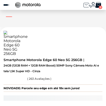
Observação:
este
0
site
inclui
um
sistema
de
acessibilidade.
Smartphone Motorola Edge 60 Neo 5G 256GB
24GB (12GB RAM + 12GB RAM Boost) 50MP Sony Câmera Moto AI e
tela 1,5K Super HD - Cinza
(
263
Avaliações )
NOVIDADE: Parcele seu edge em até 18x sem juros!