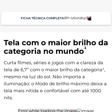
FICHA TÉCNICA COMPLETA
Performance
Tela com o maior brilho da
Sistema Operacional
¹
categoria no mundo
Android 15
Curta filmes, séries e jogos com a clareza da
Memória RAM
4GB RAM + 8GB RAM Boost*
tela de 6,7” com o maior brilho da categoria¹,
mesmo na luz do sol. Não importa a
Armazenamento
iluminação: o Modo de brilho máximo deixa a
Armazenamento Total: 256 GB
tela mais nítida e confortável com até 1000
Armazenamento Disponivel: 238 GB
Memória Externa: Micro SD | 1 TB
nits.
Tela