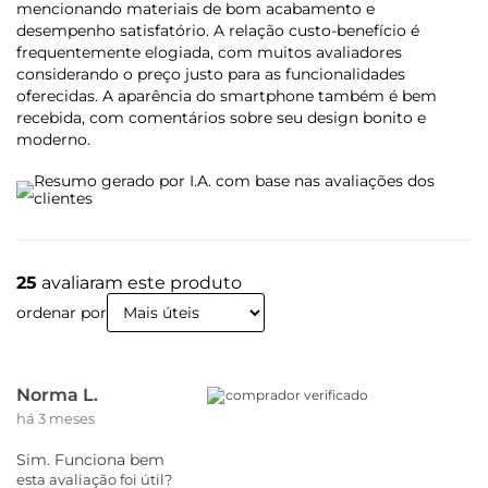
Rádio FM: Sim
mencionando materiais de bom acabamento e
NFC: Não
desempenho satisfatório. A relação custo-benefício é
Cartão SIM: Nano SIM (4FF) Dual Chip + SD Card
frequentemente elogiada, com muitos avaliadores
considerando o preço justo para as funcionalidades
oferecidas. A aparência do smartphone também é bem
recebida, com comentários sobre seu design bonito e
moderno.
Resumo gerado por I.A. com base nas avaliações dos
clientes
25
avaliaram este produto
ordenar por
Norma L.
comprador verificado
há 3 meses
Sim. Funciona bem
esta avaliação foi útil?