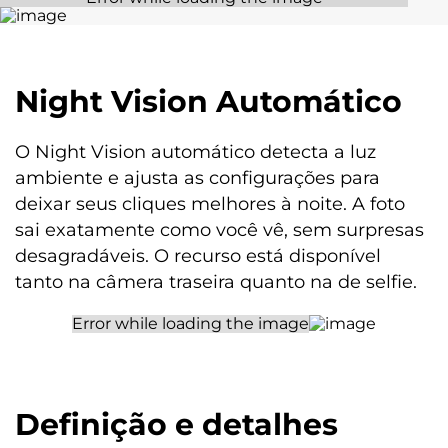
01 Manual
01 Cabo USB-A / USB-C
01 Carregador de parede
01 Ferramenta de remoção do chip
Night Vision Automático
Garantia/Meses
O Night Vision automático detecta a luz
12
ambiente e ajusta as configurações para
deixar seus cliques melhores à noite. A foto
sai exatamente como você vê, sem surpresas
desagradáveis. O recurso está disponível
tanto na câmera traseira quanto na de selfie.
Definição e detalhes