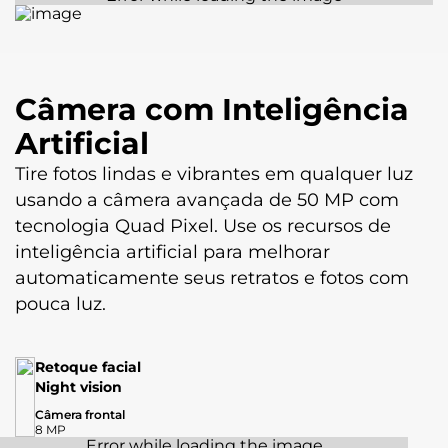
Nano SIM (4FF) Dual Chip + SD Card
Wi-fi
802.11 a/b/g/n/ac | 2,4 GHz e 5 GHz
Câmera com Inteligência
Bluetooth
Artificial
Bluetooth® 5.4
Tire fotos lindas e vibrantes em qualquer luz
Radio FM:
Sim
usando a câmera avançada de 50 MP com
tecnologia Quad Pixel. Use os recursos de
inteligência artificial para melhorar
Serviços de Localização
automaticamente seus retratos e fotos com
GPS; Glonass, GALILEO; QZSS
pouca luz.
Certificado de homologação Anatel
082682400330
Retoque facial
Night vision
Conteúdo da Caixa
Câmera frontal
8 MP
01 Telefone