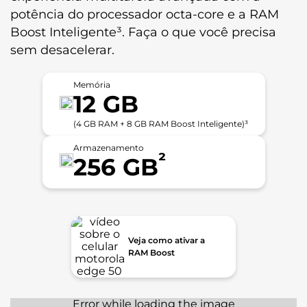
Sensor de Luz Ambiente
potência do processador octa-core e a RAM
Flash: Sim | LED
Boost Inteligente³. Faça o que você precisa
sem desacelerar.
Câmera Frontal
Câmera Principal Frontal: 8 MP | Lente 80° | Abertura f/2,05
Memória
Captura de vídeo: Full HD (30 fps)
12 GB
Conectividade
(4 GB RAM + 8 GB RAM Boost Inteligente)³
Armazenamento
²
Bandas
256 GB
2G - GSM 850/900/1800/1900 MHz
3G - WCDMA 850/900/1700/1900/2100 MHz
4G - LTE B1 /B2 /B3 /B4 /B5 /B7 /B8 /B13 /B25 /B26 /B28 /B38
/B40 /B66
Veja como ativar a
NFC
RAM Boost
Não
Cartão SIM