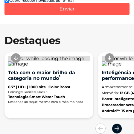
Quero receber novidades por e-mail
Enviar
Destaques
Tela com o maior brilho da
Inteligência
¹
categoria no mundo
performance
6.7" | HD+ | 1000 nits | Color Boost
Armazenamento
Corning® Gorilla® Glass 3
Memória:
12 GB (
Tecnologia Smart Water Touch
Boost Inteligente
Responde ao toque mesmo com a mão molhada
Processador octa
Android™ 15 em 