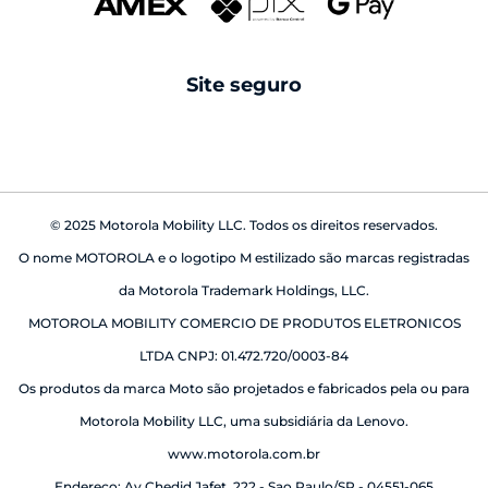
reparo fora da garantia
caixas de som
android auto
Site seguro
babá eletrônica
© 2025 Motorola Mobility LLC. Todos os direitos reservados.
O nome MOTOROLA e o logotipo M estilizado são marcas registradas
da Motorola Trademark Holdings, LLC.
MOTOROLA MOBILITY COMERCIO DE PRODUTOS ELETRONICOS
LTDA CNPJ: 01.472.720/0003-84
Os produtos da marca Moto são projetados e fabricados pela ou para
Motorola Mobility LLC, uma subsidiária da Lenovo.
www.motorola.com.br
Endereço: Av Chedid Jafet, 222 - Sao Paulo/SP - 04551-065