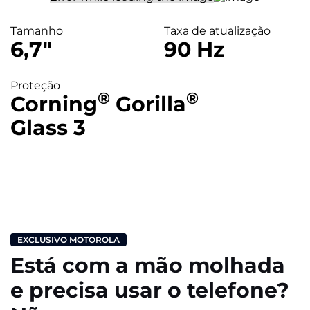
Informação de tela
Tamanho
Taxa de atualização
Tela de 6,7" HD+ (720 x 1612) | IPS | 90 Hz
6,7″
90 Hz
Bateria
Proteção
®
®
Corning
Gorilla
Tamanho da bateria
Glass 3
5200 mAh
Tipo de carregador:
Carregador Rápido 10 W
Sensores
EXCLUSIVO MOTOROLA
Acelerômetro
Proximidade
Está com a mão molhada
Luz Ambiente
e precisa usar o telefone?
Desbloqueio facial
Impressão Digital na lateral