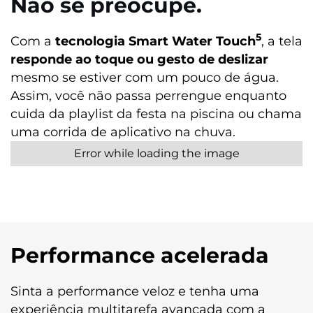
Não se preocupe.
Design
5
Com a
tecnologia Smart Water Touch
, a tela
responde ao toque ou gesto de deslizar
Peso
188,8
mesmo se estiver com um pouco de água.
Assim, você não passa perrengue enquanto
Dimensões
cuida da playlist da festa na piscina ou chama
Altura (mm): 165,67
uma corrida de aplicativo na chuva.
Largura (mm): 75,98
Profundidade (mm): 8,17
Entradas
Entrada P2 Fone de Ouvido
Câmera
Performance acelerada
Câmera Traseira
Câmera Principal: 50 MP | Lente 74,2°
Sinta a performance veloz e tenha uma
| Abertura f/1,8
experiência multitarefa avançada com a
Zoom Digital: 6x