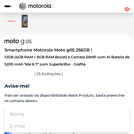
Observação:
este
0
site
inclui
um
sistema
de
acessibilidade.
Smartphone Motorola Moto g05 256GB
12GB (4GB RAM + 8GB RAM Boost) e Camera 50MP com AI Bateria de
5200 mAh Tela 6.7" com Superbrilho - Grafite
(
25
Avaliações )
Avise-me!
Para ser avisado da disponibilidade deste Produto, basta preencher
os campos abaixo.