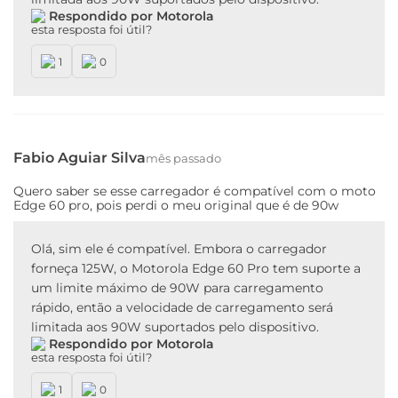
Carregamento TurboPower™ 68W:
Motorola Edge 30
Respondido por Motorola
Pro, Motorola Edge 30 Fusion, Motorola Edge 30 Neo,
esta resposta foi útil?
Motorola Edge 30 Ultra, Motorola edge 40, Motorola
edge 50 Fusion, Motorola edge 50 Pro, Motorola edge
1
0
50 Ultra, Motorola Edge 70 Fusion, Motorola Edge 70
Fusion Plus, Motorola Edge 70 256GB, Motorola Edge
70 512GB, Motorola Razr 60 Ultra, Motorola Edge 60,
Motorola Edge 60 neo, Motorola Edge 60 fusion,
Motorola Edge 50, Motorola Raz 50 ultra, Motorola
Fabio Aguiar Silva
mês passado
Edge 50, Motorola Edge 50 Fusion
Quero saber se esse carregador é compatível com o moto
Edge 60 pro, pois perdi o meu original que é de 90w
Carregamento TurboPower™ 90W:
Signature e
Motorola Edge 60 Pro
Olá, sim ele é compatível. Embora o carregador
Carregamento TurboPower™ 125W:
Motorola Edge
forneça 125W, o Motorola Edge 60 Pro tem suporte a
30 Ultra, Motorola Edge 50 Ultra e Motorola Edge 50
um limite máximo de 90W para carregamento
Pro
rápido, então a velocidade de carregamento será
limitada aos 90W suportados pelo dispositivo.
Respondido por Motorola
Características
esta resposta foi útil?
1
0