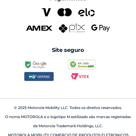
family space
carregadores
Pantone
seguros
cabos
Swarovski
reparo fora da garantia
caixas de som
android auto
Site seguro
babá eletrônica
© 2025 Motorola Mobility LLC. Todos os direitos reservados.
O nome MOTOROLA e o logotipo M estilizado são marcas registradas
da Motorola Trademark Holdings, LLC.
MOTOROLA MOBILITY COMERCIO DE PRODUTOS ELETRONICOS