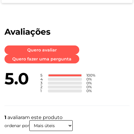
Cor
Preto
Avaliações
Peso
Quero avaliar
103 g
Quero fazer uma pergunta
5.0
Conectividade
5
100
%
4
0
%
3
0
%
2
0
%
Certificado de homologação Anatel
1
0
%
05694-25-04311
Conteúdo da Caixa
1
avaliaram este produto
Garantia/Meses
ordenar por
12