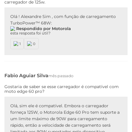
carregador de 125w.
Moto G50 5G, Moto G60, Moto G100,Motorola One
Fusion+, Moto G22, Moto G42 and Moto G62, Moto G53,
Olá ! Alexandre Sim , com função de carregamento
Moto G17, Moto G35, Moto G34, Moto G24, Moto G15,
TurboPower™ 68W:
Respondido por Motorola
Carregamento TurboPower™ 27W:
Moto G7 Plus
esta resposta foi útil?
Carregamento TurboPower™ 30W:
Moto G9 Plus,
1
0
Moto G71, Moto G200, Motorola Edge 20 Lite, Motorola
Edge 20 e Motorola Edge 20 Pro, Moto G73
Carregamento TurboPower™ 33W:
Moto G32, Moto
G52, Moto 82, Motorola Edge 30, Moto G41, Moto G23,
Fabio Aguiar Silva
mês passado
Motorola razr 40, Motorola razr 40 Ultra, Moto g67,
Moto g77, Motorola Razr 60, Moto g86, Motorola Razr
Gostaria de saber se esse carregador é compatível com
50, Moto G85, Moto G75, Moto G55, Moto 24 Power
moto edge 60 pro?
Carregamento TurboPower™ 45W:
Motorola One
Olá, sim ele é compatível. Embora o carregador
Hyper e Lenovo Legion Phone Duel
forneça 125W, o Motorola Edge 60 Pro tem suporte a
um limite máximo de 90W para carregamento
Carregamento TurboPower™ 50W:
Moto G60s
rápido, então a velocidade de carregamento será
limitada aos 90W suportados pelo dispositivo.