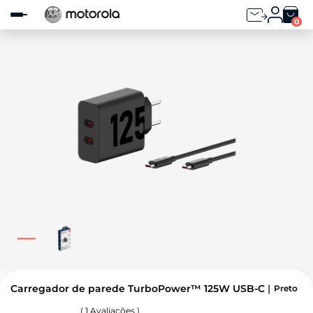
Observação:
este
0
site
inclui
um
sistema
de
acessibilidade.
Carregador de parede TurboPower™ 125W USB-C
Preto
(
1
Avaliações )