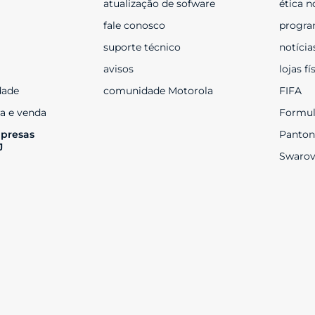
atualização de sofware
ética n
fale conosco
progra
suporte técnico
notícia
avisos
lojas fí
dade
comunidade Motorola
FIFA
a e venda
Formul
presas 
Panton
J
Swarov