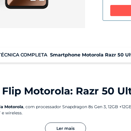
TÉCNICA COMPLETA
Smartphone Motorola Razr 50 Ul
Sistema Operacional
Pr
Android 14
Sn
Ad
Flip Motorola: Razr 50 Ul
Memória RAM
A
12GB RAM +12GB RAM Boost*
Ar
da Motorola
, com processador Snapdragon 8s Gen 3, 12GB +12G
Ar
e wireless.
ponível. Hoje, uma das melhores opções de
celular dobrável
é o
Ler mais
Informação de tela