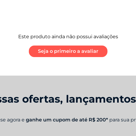
GPS, AGPS, LTEPP, Glonass, Galileo, Beidou, QZSS
03855240
hado)
01 Telefone
Ga
01 Cabo USB-C/ USB-C
12
Este produto ainda não possui avaliações
01 Carregador Turbo Power ™ 68 W
01 Ferramenta de remoção do chip
Seja o primeiro a avaliar
Película de proteção aplicada
5 GHz e 6 GHz
sas ofertas, lançamento
-se agora e
ganhe um cupom de até R$ 200*
para sua p