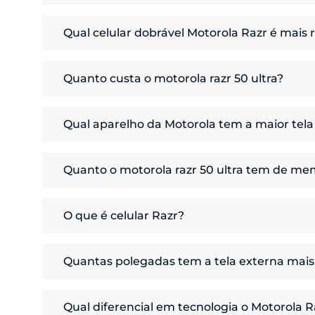
sua performance.
O
Razr 60 Ultra
oferece uma bateria de 4700 mAh, enquanto
Qual celular dobrável Motorola Razr é mais 
significativamente maior, especialmente considerando o uso
Design
O
Razr 60 Ultra
é o
mais resistente
. Ele é o primeiro
celular
Quanto custa o motorola razr 50 ultra?
IP48, garantindo resistência à água e poeira. O design da 
O
celular Motorola Razr 50 Ultra
foi lançado por $7,999.00.
Qual aparelho da Motorola tem a maior tela
inovações.
O
celular dobrável Motorola Razr 50 Ultra
e
Motorola Razr 
Quanto o motorola razr 50 ultra tem de m
Câmera
O
Motorola Razr 50 Ultra
tem
12 GB de RAM
física, além de
O que é celular Razr?
otimizar a performance multitarefas do
celular
.
A família
Motorola Razr
oferece
celulares dobráveis
.
Quantas polegadas tem a tela externa mais 
O
smartphone Motorola Razr 50 Ultra
tem a maior e mais in
Qual diferencial em tecnologia o Motorola R
maior dos telefones dobráveis.