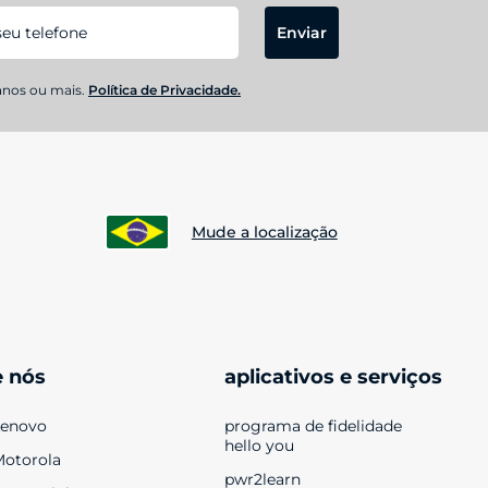
Enviar
anos ou mais.
Política de Privacidade.
Mude a localização
e nós
aplicativos e serviços
Lenovo
programa de fidelidade 
hello you
Motorola
pwr2learn