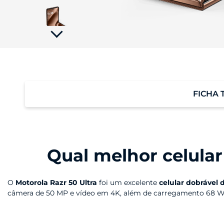
tela;
Pressione
Control-
F10
para
abrir
um
menu
de
acessibilidade.
FICHA 
Performance
Qual melhor celular 
O
Motorola Razr 50 Ultra
foi um excelente
celular dobrável 
câmera de 50 MP e vídeo em 4K, além de carregamento 68 W 
Porém, esse
smartphone Flip da Motorola
não está mais dis
Tela