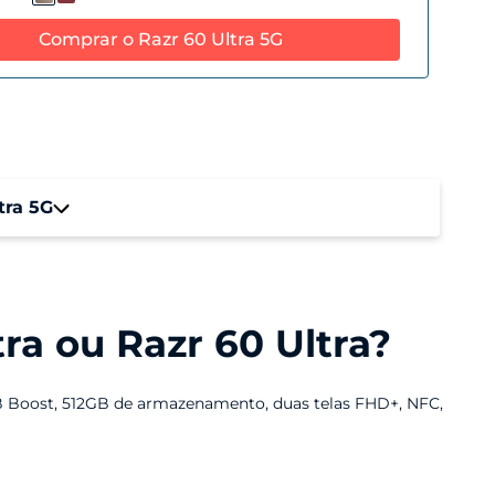
Comprar o Razr 60 Ultra 5G
tra 5G
ocessador
apdragon 8s Gen 3 (3,0 GHz Octa-Core) |
reno™ 735
tra ou Razr 60 Ultra?
rmazenamento
mazenamento Total: 512 GB
B Boost, 512GB de armazenamento, duas telas FHD+, NFC,
mazenamento Disponível: 475 GB
Motorola Razr 60 Ultra
, que melhora em tudo: