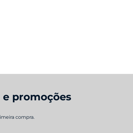
0330
rantia/Meses
s e promoções
rimeira compra.