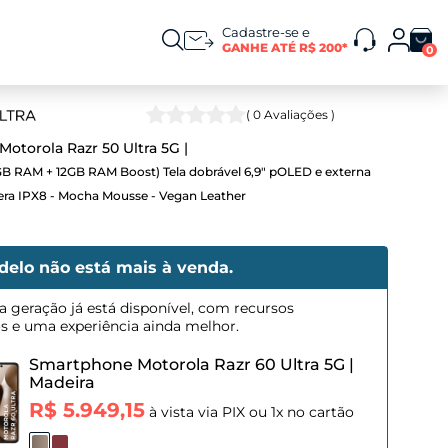
Cadastre-se e
GANHE ATÉ R$ 200*
0
(
0
Avaliações )
otorola Razr 50 Ultra 5G
B RAM + 12GB RAM Boost) Tela dobrável 6,9" pOLED e externa
era IPX8 - Mocha Mousse - Vegan Leather
delo não está mais à venda.
a geração já está disponível, com recursos
os e uma experiência ainda melhor.
Smartphone Motorola Razr 60 Ultra 5G
|
Madeira
R$ 5.949,15
à vista via PIX ou 1x no cartão