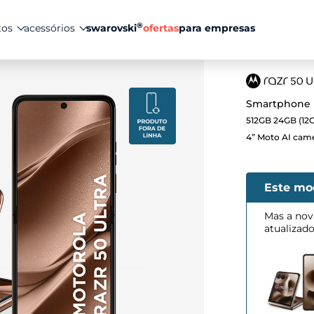
®
tos
acessórios
swarovski
ofertas
para empresas
Smartphone M
512GB 24GB (12G
4” Moto AI cam
Este mo
Mas a nov
atualizad