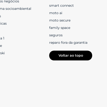
os negócios
smart connect
ma socioambiental
moto ai
s
moto secure
sicas
family space
seguros
a 1
reparo fora da garantia
e
ski
Voltar ao topo